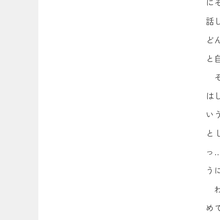
に
話
ど
と
は
い
と
っ
う
め