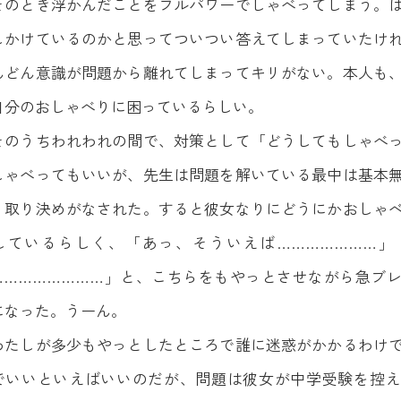
そのとき浮かんだことをフルパワーでしゃべってしまう。
しかけているのかと思ってついつい答えてしまっていたけ
んどん意識が問題から離れてしまってキリがない。本人も
自分のおしゃべりに困っているらしい。
そのうちわれわれの間で、対策として「どうしてもしゃべ
しゃべってもいいが、先生は問題を解いている最中は基本
う取り決めがなされた。すると彼女なりにどうにかおしゃ
しているらしく、「あっ、そういえば…………………」
……………………」と、こちらをもやっとさせながら急ブ
になった。うーん。
わたしが多少もやっとしたところで誰に迷惑がかかるわけ
でいいといえばいいのだが、問題は彼女が中学受験を控え