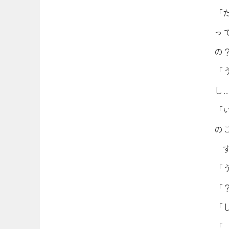
「
っ
の
「
し
「
の
「
「
「
「