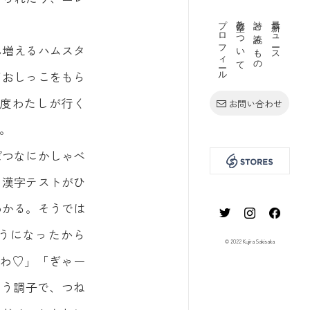
プロフィール
教室について
詩と読みもの
最新ニュース
ん増えるハムスタ
ておしっこをもら
度わたしが行く
お問い合わせ
。
ぽつなにかしゃべ
る漢字テストがひ
わかる。そうでは
うになったから
© 2022 Kujira Sakisaka
わ♡」「ぎゃー
いう調子で、つね