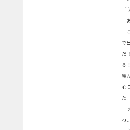
「
で
だ
る
組
心
た
「
ね