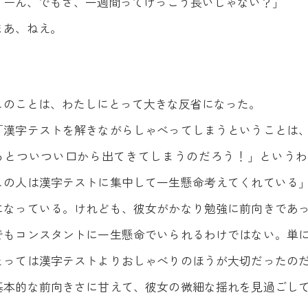
うーん、でもさ、一週間ってけっこう長いじゃない？」
まあ、ねえ。
このことは、わたしにとって大きな反省になった。
「漢字テストを解きながらしゃべってしまうということは
るとついつい口から出てきてしまうのだろう！」というわ
この人は漢字テストに集中して一生懸命考えてくれている
になっている。けれども、彼女がかなり勉強に前向きであ
でもコンスタントに一生懸命でいられるわけではない。単
とっては漢字テストよりおしゃべりのほうが大切だったの
基本的な前向きさに甘えて、彼女の微細な揺れを見過ごし