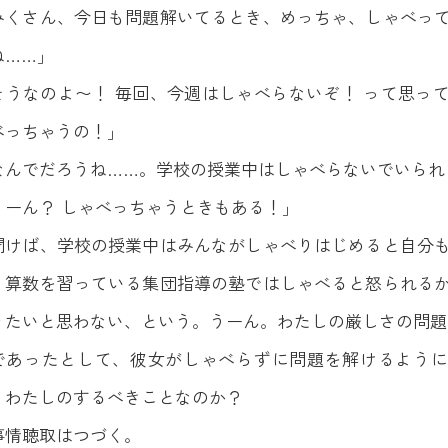
みくさん、今日も問題解いてるとき、めっちゃ、しゃべっ
ね……」
そうなのよ〜！ 毎回、今週はしゃべらないぞ！ って思っ
べっちゃうの！」
なんでだろうね……。学校の授業中はしゃべらないでいられ
うーん？ しゃべっちゃうときもある！」
聞けば、学校の授業中はみんながしゃべりはじめると自分
、算数を習っている集団指導の塾ではしゃべると怒られる
りたいと思わない、という。うーん。わたしの厳しさの問題
であったとして、彼女がしゃべらずに問題を解けるように
、わたしのするべきことなのか？
事情聴取はつづく。