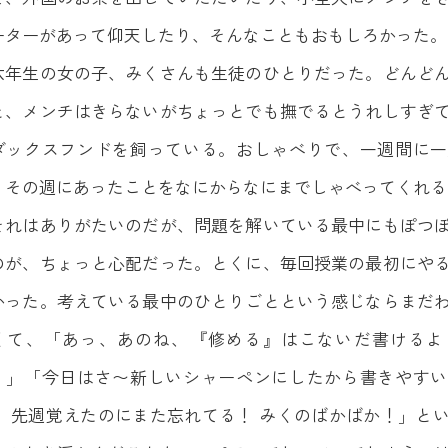
ーターがあって仰天したり、そんなこともおもしろかった。
六年生の女の子、みくさんも生徒のひとりだった。どんど
と、メンチはきらないがちょっとでも撫でるとうれしすぎ
ダックスフンドを飼っている。おしゃべりで、一週間に一
、その週にあったことをなにからなにまでしゃべってくれる
それはありがたいのだが、問題を解いている最中にもぽつ
のが、ちょっと心配だった。とくに、毎回授業の最初にや
かった。考えている最中のひとりごとという感じならまだ
くて、「あっ、あのね、『修める』はこないだ書けるよ
！」「今日はさ〜新しいシャーペンにしたから書きやすい
！ 先週覚えたのにまた忘れてる！ みくのばかばか！」と