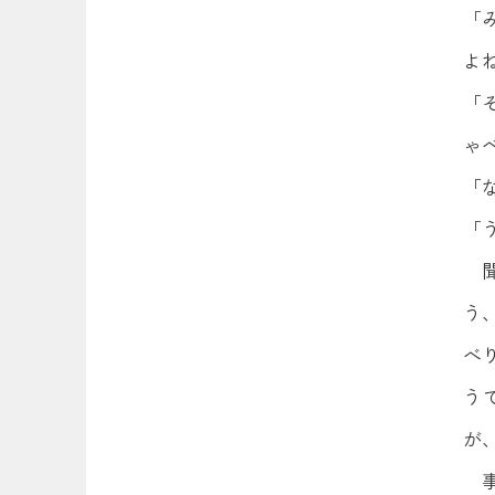
「
よ
「
ゃ
「
「
う
べ
う
が