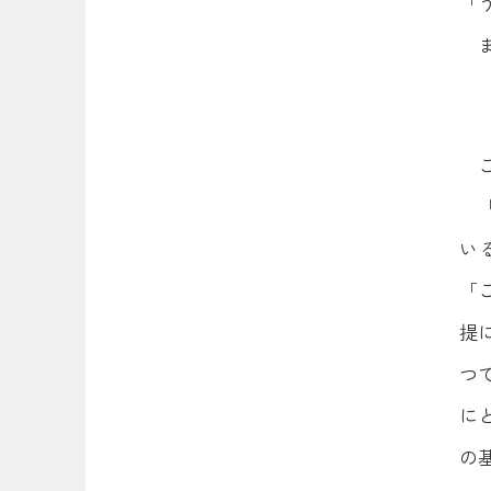
「
い
「
提
つ
に
の