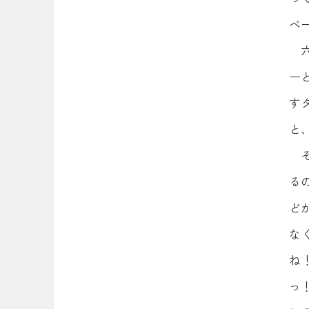
ベ
ー
す
と
る
ど
な
ね
っ