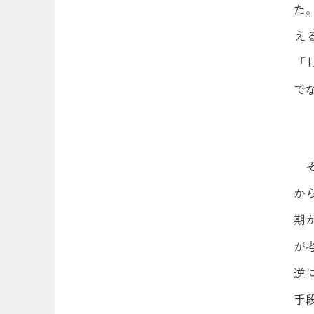
た
え
「
で
か
期
が
逆
手