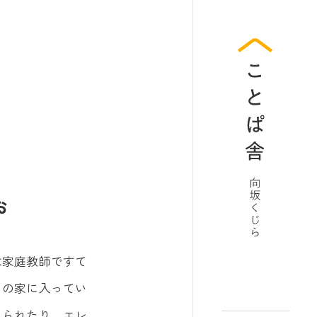
お
は家庭教師ですて
その家に入ってい
きられたり、エレ