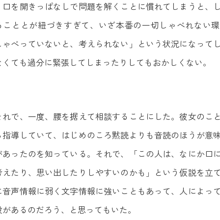
。口を開きっぱなしで問題を解くことに慣れてしまうと、
ることとが紐づきすぎて、いざ本番の一切しゃべれない環
しゃべっていないと、考えられない」という状況になって
なくても過分に緊張してしまったりしてもおかしくない。
それで、一度、腰を据えて相談することにした。彼女のこ
ら指導していて、はじめのころ黙読よりも音読のほうが意
があったのを知っている。それで、「この人は、なにか口
考えたり、思い出したりしやすいのかも」という仮説を立
に音声情報に弱く文字情報に強いこともあって、人によっ
段があるのだろう、と思ってもいた。